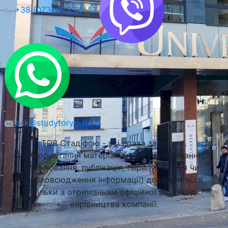
+38 (073) 073 65 43
ask@studyforyou.info
ТОВ Стадіфою - всі права захищені.
Використання матеріалів сайту (копіювання,
дублювання, публікація, перепублікація чи
розповсюдження інформації) дозволяється
тільки з отриманням офіційної згоди від
керівництва компанії.