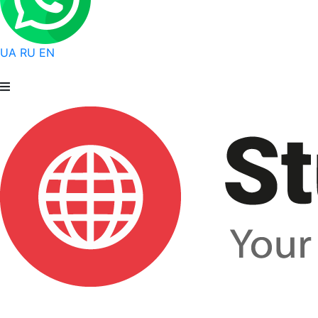
UA
RU
EN