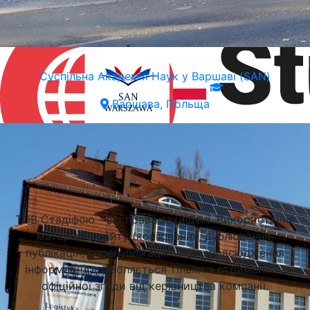
Суспільна Академія Наук у Варшаві (SAN)
Варшава, Польща
Підібрати університет
ТОВ Стадіфою - всі права захищені. Використання
матеріалів сайту (копіювання, дублювання,
публікація, перепублікація чи розповсюдження
інформації) дозволяється тільки з отриманням
офіційної згоди від керівництва компанії.