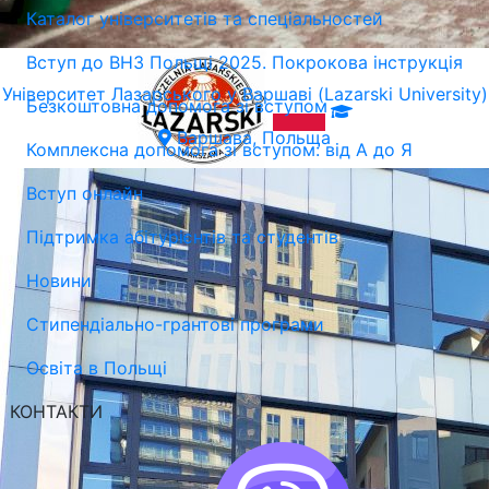
Каталог університетів та спеціальностей
Вступ до ВНЗ Польщі 2025. Покрокова інструкція
Університет Лазарського у Варшаві (Lazarski University)
Безкоштовна допомога зі вступом
Варшава, Польща
Комплексна допомога зі вступом: від А до Я
Вступ онлайн
Підтримка абітурієнтів та студентів
Новини
Стипендіально-грантові програми
Освіта в Польщі
КОНТАКТИ