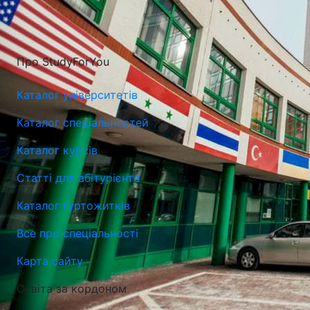
Про StudyForYou
Каталог університетів
Каталог спеціальностей
Каталог курсів
Статті для абітурієнта
Каталог гуртожитків
Все про спеціальності
Карта сайту
Освіта за кордоном