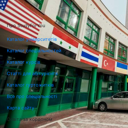
Про StudyForYou
Каталог університетів
Каталог спеціальностей
Каталог курсів
Статті для абітурієнта
Каталог гуртожитків
Все про спеціальності
Карта сайту
Освіта за кордоном