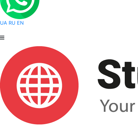
UA
RU
EN