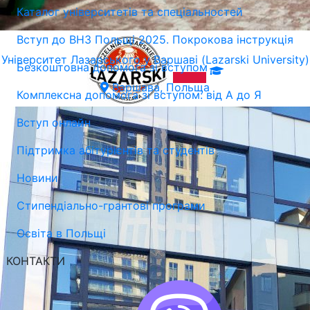
Каталог університетів та спеціальностей
Вступ до ВНЗ Польщі 2025. Покрокова інструкція
Університет Лазарського у Варшаві (Lazarski University)
Безкоштовна допомога зі вступом
Варшава, Польща
Комплексна допомога зі вступом: від А до Я
Вступ онлайн
Підтримка абітурієнтів та студентів
Новини
Стипендіально-грантові програми
Освіта в Польщі
КОНТАКТИ