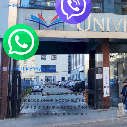
+38 (073) 073 65 43
ask@studyforyou.info
ТОВ Стадіфою - всі права захищені.
Використання матеріалів сайту (копіювання,
дублювання, публікація, перепублікація чи
розповсюдження інформації) дозволяється
тільки з отриманням офіційної згоди від
керівництва компанії.