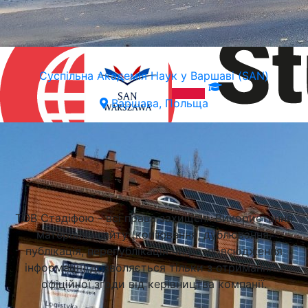
Суспільна Академія Наук у Варшаві (SAN)
Варшава, Польща
Підібрати університет
ТОВ Стадіфою - всі права захищені. Використання
матеріалів сайту (копіювання, дублювання,
публікація, перепублікація чи розповсюдження
інформації) дозволяється тільки з отриманням
офіційної згоди від керівництва компанії.