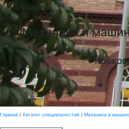
Университеты в Гданску
Механика и машин
Краков
Бакалавр
Уровень обучения
Главная
/
Каталог специальностей
/
Механика и машино