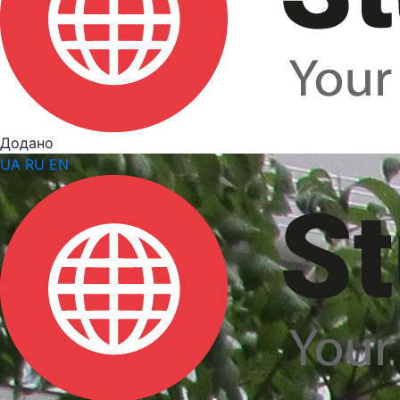
Додано
UA
RU
EN