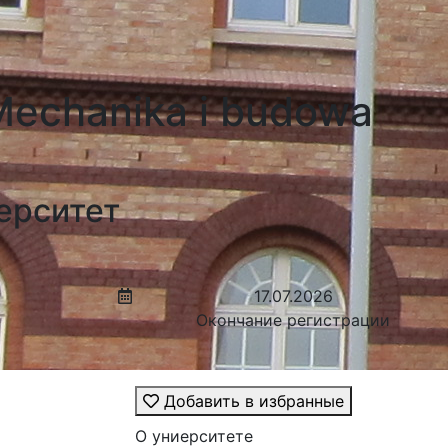
echanika i budowa
ерситет
17.07.2026
Окончание регистрации
Добавить в избранные
О униерситете