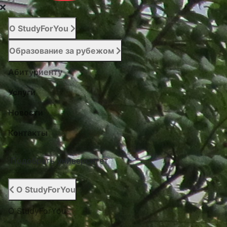
О StudyForYou
Образование за рубежом
Абитуриенту
Услуги
Новости
Контакты
Подобрать университет
О StudyForYou
О StudyForYou