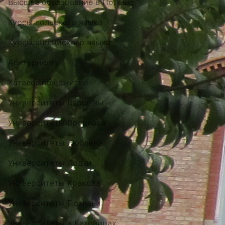
Высшее образование в Польше
Курсы польского языка
Курсы английского языка
Абитуриенту
Каталог общежитий
Университеты Варшавы
Университеты Вроцлава
Университеты Люблина
Университеты Лодзи
Университеты Кракова
Университеты Познани
Университеты в Катовицах