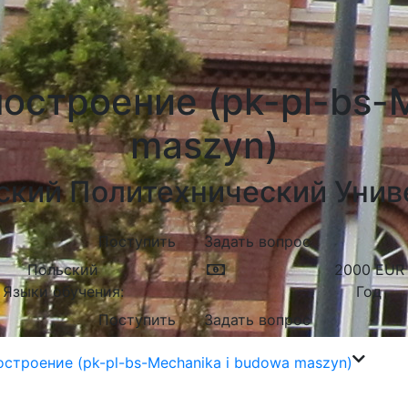
остроение (pk-pl-bs-M
maszyn)
ский Политехнический Унив
Поступить
Задать вопрос
Польский
2000
EUR
Языки обучения:
Год
Поступить
Задать вопрос
строение (pk-pl-bs-Mechanika i budowa maszyn)