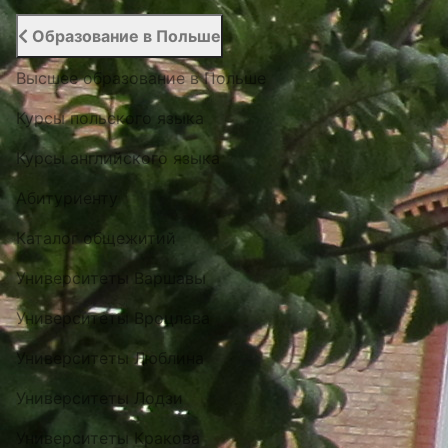
Образование в Польше
Высшее образование в Польше
Курсы польского языка
Курсы английского языка
Абитуриенту
Каталог общежитий
Университеты Варшавы
Университеты Вроцлава
Университеты Люблина
Университеты Лодзи
Университеты Кракова