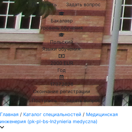
Поступить
Задать вопрос
Бакалавр
Уровень обучения
Польский
Языки обучения:
2000
EUR
Год
17.07.2026
Окончание регистрации
Поступить
Задать вопрос
Главная
/
Каталог специальностей
/
Медицинская
инженерия (pk-pl-bs-Inżynieria medyczna)