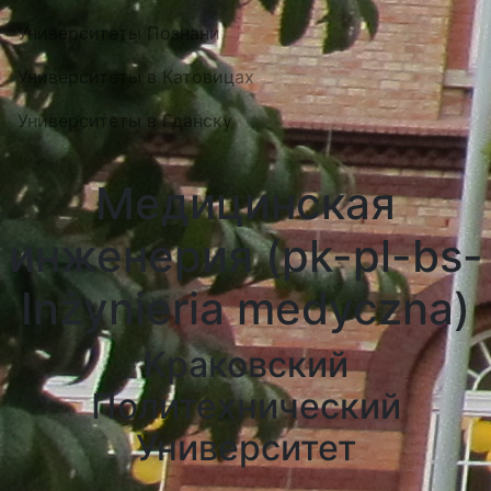
Университеты Познани
Университеты в Катовицах
Университеты в Гданску
Медицинская
инженерия (pk-pl-bs-
Inżynieria medyczna)
Краковский
Политехнический
Университет