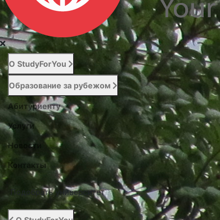
О StudyForYou
Образование за рубежом
Абитуриенту
Услуги
Новости
Контакты
Подобрать университет