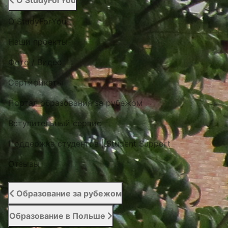
О StudyForYou
О StudyForYou
Наши проекты
Фото / Видео
Cертификаты
Портал образования за рубежом
Вступительный сервис
Поддержка студентов | Student Support
Отзывы
Образование за рубежом
Образование в Польше