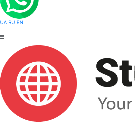
UA
RU
EN