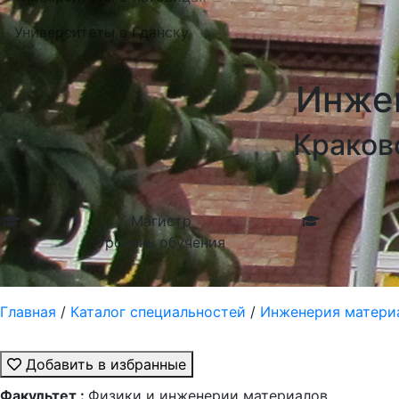
Университеты в Гданску
Инжен
Краков
Магистр
Уровень обучения
Главная
/
Каталог специальностей
/
Инженерия материа
Добавить в избранные
Факультет :
Физики и инженерии материалов