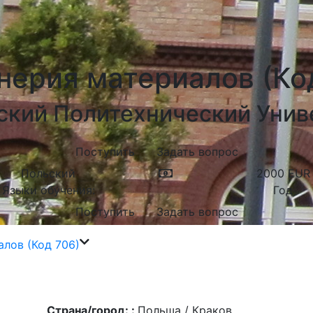
ерия материалов (Ко
ский Политехнический Унив
Поступить
Задать вопрос
Польский
2000
EUR
Языки обучения:
Год
Поступить
Задать вопрос
лов (Код 706)
Страна/город: :
Польша / Краков