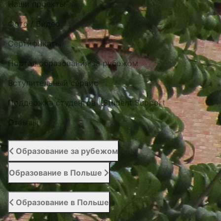
Наши проекты
Фото / Видео
Cертификаты
Портал образования за рубежом
Вступительный сервис
Поддержка студентов | Student Support
Отзывы
Образование за рубежом
Образование в Польше
Образование в Польше