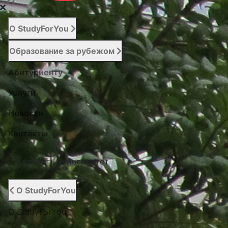
О StudyForYou
Образование за рубежом
Абитуриенту
Услуги
Новости
Контакты
Подобрать университет
О StudyForYou
О StudyForYou