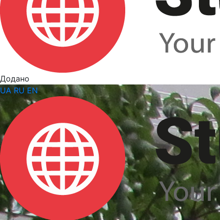
Додано
UA
RU
EN