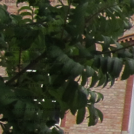
Высшее образование в Польше
Курсы польского языка
Курсы английского языка
Абитуриенту
Каталог общежитий
Университеты Варшавы
Университеты Вроцлава
Университеты Люблина
Университеты Лодзи
Университеты Кракова
Университеты Познани
Университеты в Катовицах