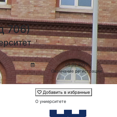
д 706)
ерситет
05.02.2027
Окончание регистрации
Добавить в избранные
О униерситете