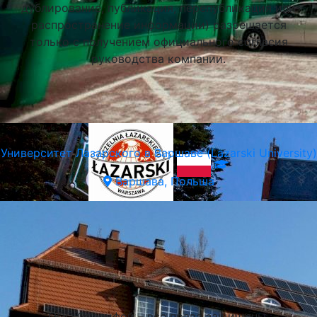
дублирование, публикация, перепубликация или
распространение информации) разрешается
только с получением официального согласия
руководства компании.
Университет Лазарского в Варшаве (Lazarski University)
Варшава, Польша
Подобрать университет
ООО Стадифой – все права защищены.