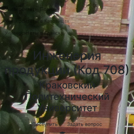
Университеты Познани
Университеты в Катовицах
Университеты в Гданску
Инженерия
продукции (Код 708)
Краковский
Политехнический
Университет
Поступить
Задать вопрос