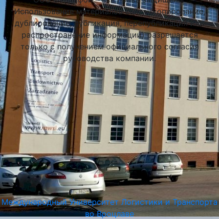
Использование материалов сайта (копирование,
дублирование, публикация, перепубликация или
распространение информации) разрешается
только с получением официального согласия
руководства компании.
Ягеллонский Университет в Кракове
Краков, Польша
Международный Университет Логистики и Транспорта
во Вроцлаве