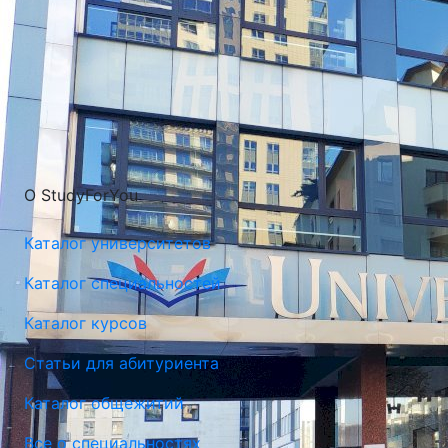
О StudyForYou
Каталог университетов
Каталог специальностей
Каталог курсов
Статьи для абитуриента
Каталог общежитий
Все о специальностях