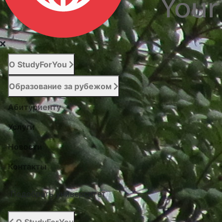
О StudyForYou
Образование за рубежом
Абитуриенту
Услуги
Новости
Контакты
Подобрать университет