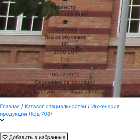
Магистр
Уровень обучения
Польский
Языки обучения:
2000
EUR
Год
05.02.2027
Окончание регистрации
Поступить
Задать вопрос
Главная
/
Каталог специальностей
/
Инженерия
продукции (Код 708)
Добавить в избранные