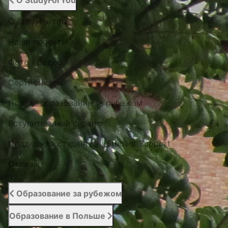
О StudyForYou
О StudyForYou
Наши проекты
Фото / Видео
Cертификаты
Портал образования за рубежом
Вступительный сервис
Поддержка студентов | Student Support
Отзывы
Образование за рубежом
Образование в Польше