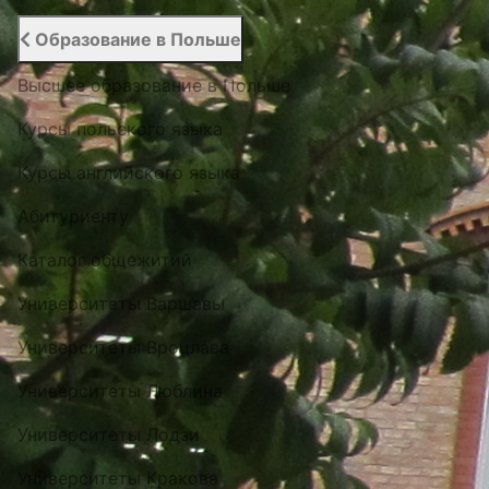
Образование в Польше
Высшее образование в Польше
Курсы польского языка
Курсы английского языка
Абитуриенту
Каталог общежитий
Университеты Варшавы
Университеты Вроцлава
Университеты Люблина
Университеты Лодзи
Университеты Кракова