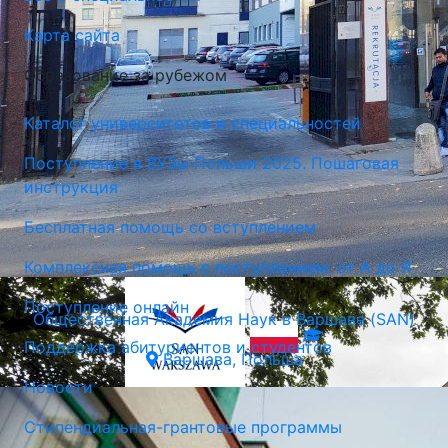
Карта сайта
Краковский Педагогический Университет
Образование за рубежом
Краков, Польша
Каталог университетов и специальностей
Поступление в ВУЗы Польши 2025. Пошаговая
инструкция
Бесплатная помощь со вступлением
Комплексная помощь с поступлением: от А до Я
Поступление онлайн
Общественная Академия Наук в Варшаве (SAN)
Поддержка абитуриентов и студентов
Варшава, Польша
Новости
Стипендиальная-грантовые программы