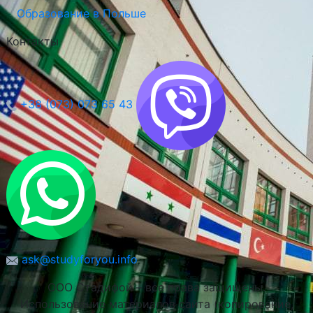
Образование в Польше
Контакты
+38 (073) 073 65 43
Краковский Экономический Университет
ask@studyforyou.info
(Экономический Университет в Кракове)
ООО Стадифой – все права защищены.
Краков, Польша
Использование материалов сайта (копирование,