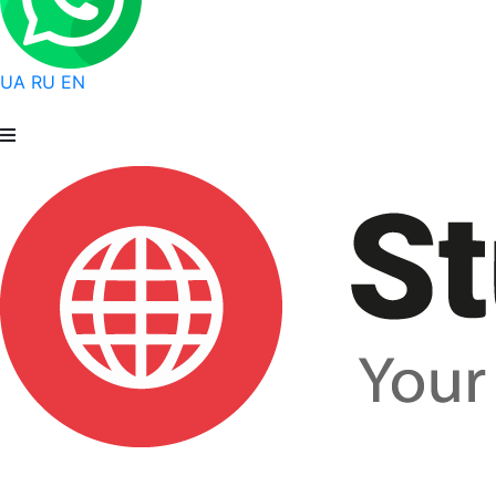
UA
RU
EN