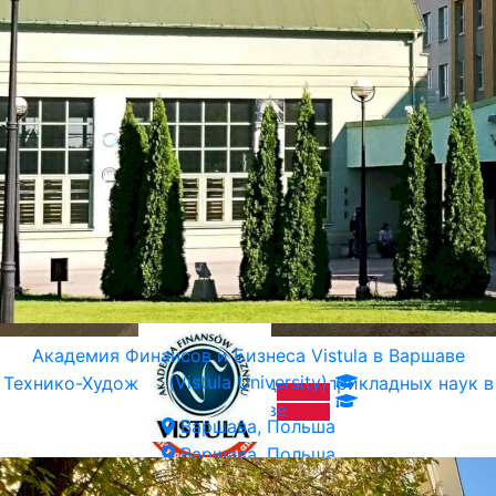
Академия Финансов и Бизнеса Vistula в Варшаве
(Vistula University)
Технико-Художественная Академия прикладных наук в
Варшаве
Варшава, Польша
Варшава, Польша