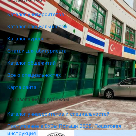
Каталог университетов
Каталог специальностей
Каталог курсов
Статьи для абитуриента
Каталог общежитий
Университет Лазарского в Варшаве (Lazarski University)
Все о специальностях
Варшава, Польша
Карта сайта
Образование за рубежом
Каталог университетов и специальностей
Поступление в ВУЗы Польши 2025. Пошаговая
инструкция