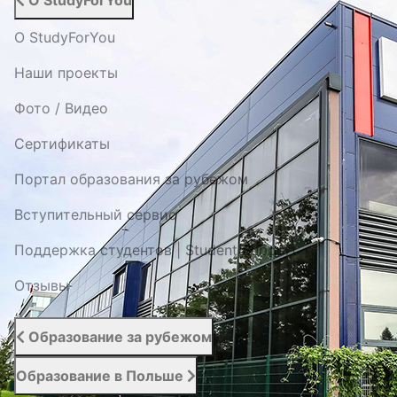
О StudyForYou
О StudyForYou
Наши проекты
Фото / Видео
Cертификаты
Портал образования за рубежом
Вступительный сервис
Поддержка студентов | Student Support
Отзывы
Образование за рубежом
Образование в Польше