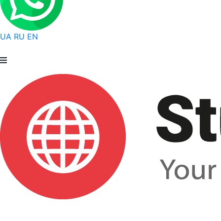
UA
RU
EN