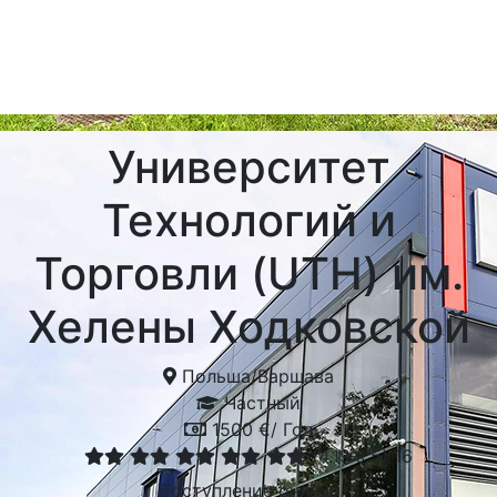
Университет
Технологий и
Торговли (UTH) им.
Хелены Ходковской
Польша
/
Варшава
Частный
1500 €/ Год
(
4.19
з 5)
16
Поступление онлайн