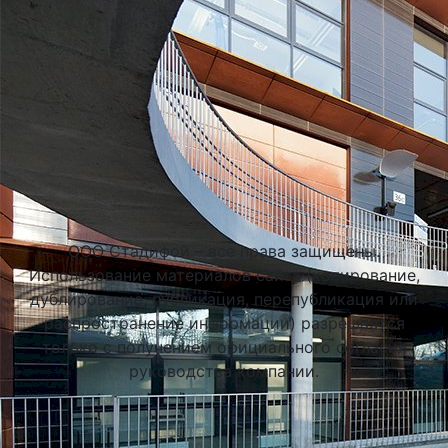
Подобрать университет
ООО Стадифой – все права защищены.
Использование материалов сайта (копирование,
дублирование, публикация, перепубликация или
SWPS Университет Социальных и Гуманитарных Наук
распространение информации) разрешается
только с получением официального согласия
Варшава, Польша
руководства компании.