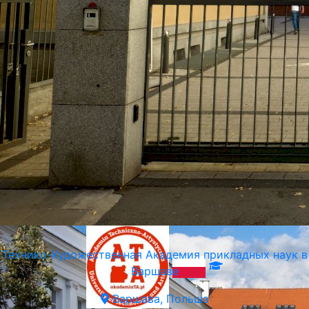
VIAMODA INDUSTRIAL
Варшава, Польша
Технико-Художественная Академия прикладных наук в
Варшаве
Варшава, Польша