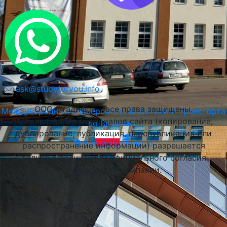
Варшава, Польша
ask@studyforyou.info
ООО Стадифой – все права защищены.
Международный Университет Логистики и Транспорта
Использование материалов сайта (копирование,
во Вроцлаве
дублирование, публикация, перепубликация или
Вроцлав, Польша
распространение информации) разрешается
только с получением официального согласия
руководства компании.