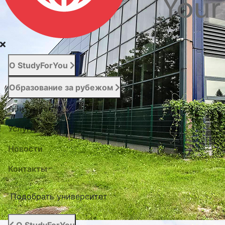
О StudyForYou
Образование за рубежом
Абитуриенту
Услуги
Новости
Контакты
Подобрать университет