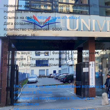
Название университета:
Uczelnia Techniczno-
Handlowa im. Heleny Chodkowskiej
Ссылка на сайт:
https://www.uth.edu.pl
Дата создания: :
1992
Количество студентов::
5000
Общежитие::
Ні
Уровни обучения::
Бакалавр, Магистр
Языки обучения::
Польский
Отрасль наук::
Бизнес | Финансы | Менеджмент,
Инженерия | Технические науки, Искусство |
Дизайн | Архитектура, Компьютерные науки | ІТ
Для абитуриента
Общественная Академия Наук в Варшаве (SAN)
FAQ. Ответы на часто задаваемые вопросы об
Варшава, Польша
обучении в Польше
Обучение на бакалавриате в Польше для
иностранцев
Обучение на магистратуре в Польше для