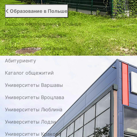
Образование в Польше
Высшее образование в Польше
Курсы польского языка
Курсы английского языка
Абитуриенту
Каталог общежитий
Университеты Варшавы
Университеты Вроцлава
Университеты Люблина
Университеты Лодзи
Университеты Кракова