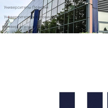
Университеты Познани
Университеты в Катовицах
Университеты в Гданску