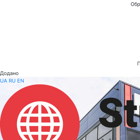
Обр
Додано
UA
RU
EN