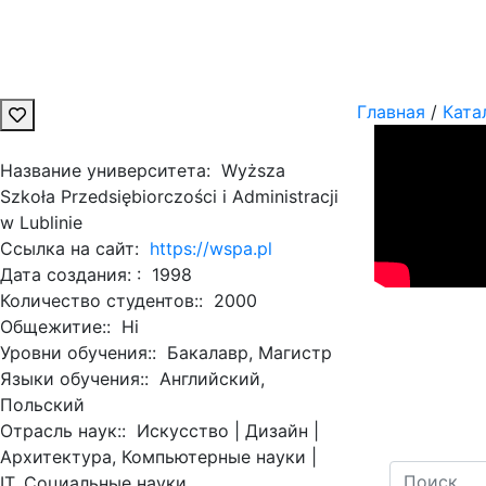
Главная
/
Ката
Название университета:
Wyższa
Szkoła Przedsiębiorczości i Administracji
w Lublinie
Ссылка на сайт:
https://wspa.pl
Дата создания: :
1998
Количество студентов::
2000
Общежитие::
Ні
Уровни обучения::
Бакалавр, Магистр
Языки обучения::
Английский,
Польский
Отрасль наук::
Искусство | Дизайн |
Архитектура, Компьютерные науки |
ІТ, Социальные науки