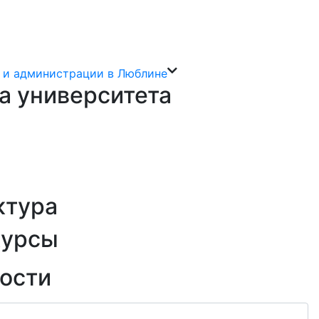
 и администрации в Люблине
а университета
ктура
курсы
ости