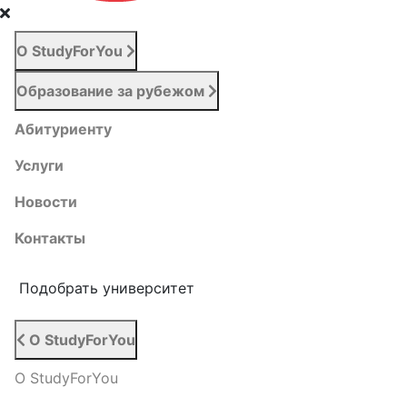
О StudyForYou
Образование за рубежом
Абитуриенту
Услуги
Новости
Контакты
Подобрать университет
О StudyForYou
О StudyForYou