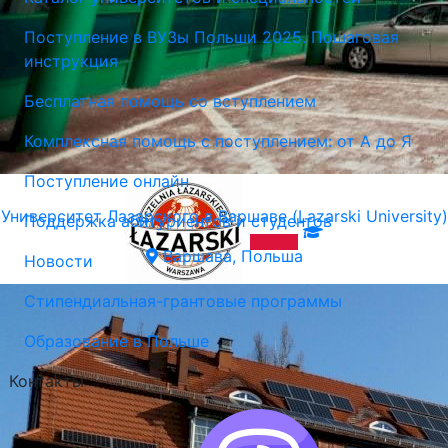
Поступление в ВУЗы Польши 2025. Пошаговая
инструкция
Бесплатная помощь со вступлением
Комплексная помощь с поступлением: от А до Я
Поступление онлайн
Университет Лазарского в Варшаве (Lazarski University)
Поддержка абитуриентов и студентов
Варшава, Польша
Новости
Стипендиальная-грантовые программы
Образование в Польше
Контакты