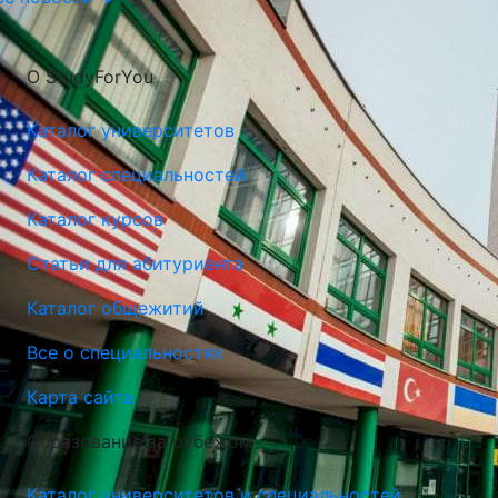
О StudyForYou
Каталог университетов
Каталог специальностей
Каталог курсов
Статьи для абитуриента
Каталог общежитий
Все о специальностях
Карта сайта
Образование за рубежом
Каталог университетов и специальностей