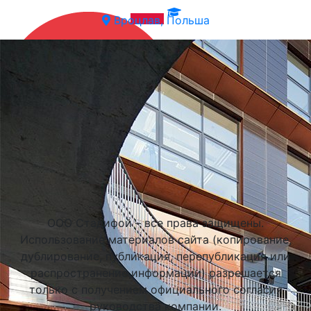
Вроцлав, Польша
Подобрать университет
ООО Стадифой – все права защищены.
Использование материалов сайта (копирование,
дублирование, публикация, перепубликация или
распространение информации) разрешается
только с получением официального согласия
руководства компании.