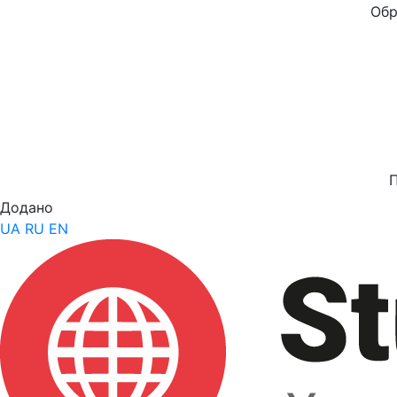
Обр
Додано
UA
RU
EN