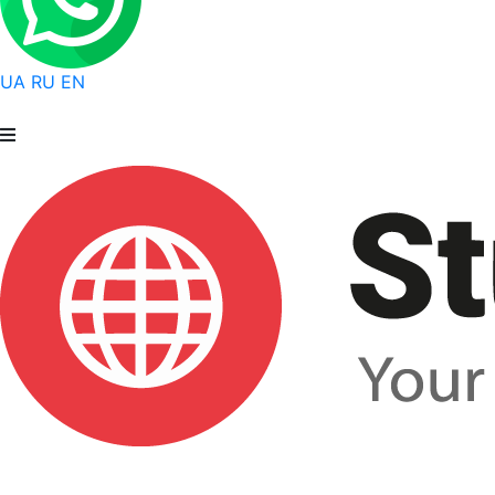
UA
RU
EN