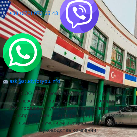
+38 (073) 073 65 43
ask@studyforyou.info
ООО Стадифой – все права защищены.
Использование материалов сайта (копирование,
дублирование, публикация, перепубликация или
распространение информации) разрешается
только с получением официального согласия
руководства компании.