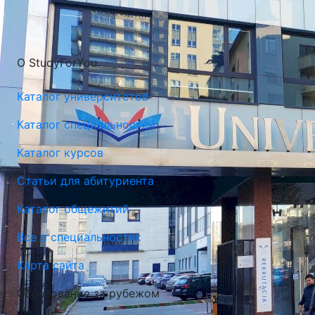
О StudyForYou
Каталог университетов
Каталог специальностей
Каталог курсов
Статьи для абитуриента
Каталог общежитий
Все о специальностях
Карта сайта
Образование за рубежом