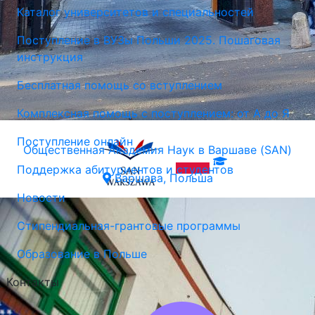
Каталог университетов и специальностей
Поступление в ВУЗы Польши 2025. Пошаговая
инструкция
Бесплатная помощь со вступлением
Комплексная помощь с поступлением: от А до Я
Поступление онлайн
Общественная Академия Наук в Варшаве (SAN)
Поддержка абитуриентов и студентов
Варшава, Польша
Новости
Стипендиальная-грантовые программы
Образование в Польше
Контакты