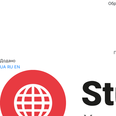
Обр
Додано
UA
RU
EN