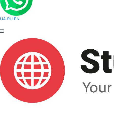
UA
RU
EN